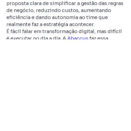
proposta clara de simplificar a gestão das regras
de negócio, reduzindo custos, aumentando
eficiência e dando autonomia ao time que
realmente faz a estratégia acontecer.
É fácil falar em transformação digital, mas difícil
é executar no dia a dia. A
Abaccus
faz essa
transição se tornar prática, entregando
tecnologia que não complica, mas que
potencializa. E esse é o verdadeiro diferencial:
transformar operações complexas em processos
ágeis, transparentes e escaláveis.
Simplicidade com
impacto real
Muitas empresas vivem presas em planilhas,
processos manuais e sistemas engessados que
atrasam qualquer mudança. A Abaccus quebra
esse ciclo, oferecendo uma solução que
encapsula e processa regras de negócio e