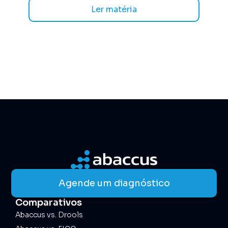
Ler matéria
Agende um diagnóstico
Comparativos
Abaccus vs. Drools