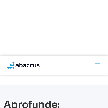
Rastreabilidade de
decisão: como conectar
dado, regra e resultado
numa auditoria
Aprofunde: