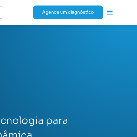
Agende um diagnóstico
ecnologia para
nâmica.