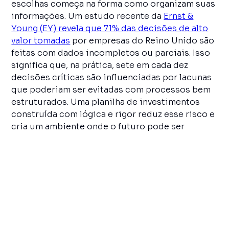
escolhas começa na forma como organizam suas
informações. Um estudo recente da
Ernst &
Young (EY) revela que 71% das decisões de alto
valor tomadas
por empresas do Reino Unido são
feitas com dados incompletos ou parciais. Isso
significa que, na prática, sete em cada dez
decisões críticas são influenciadas por lacunas
que poderiam ser evitadas com processos bem
estruturados. Uma planilha de investimentos
construída com lógica e rigor reduz esse risco e
cria um ambiente onde o futuro pode ser
projetado com clareza, sem achismos ou atalhos
emocionais.
Organizar uma planilha de investimentos
significa traduzir o raciocínio estratégico em
um modelo operacional. É transformar ideias em
critérios, hipóteses em cálculos e desejos em
prioridades claras. Empresas de alta
performance usam a planilha como radar e