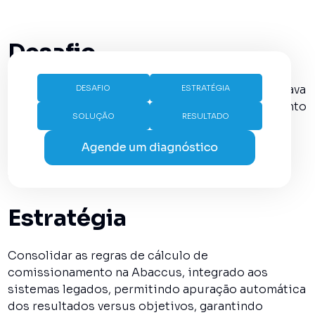
Desafio
A Midway, braço financeiro da Riachuelo, enfrentava
DESAFIO
ESTRATÉGIA
dificuldades em conciliar planilhas para pagamento
SOLUÇÃO
RESULTADO
de comissionamento do time de vendas.
Reclamações constantes de erros e atrasos no
pagamento reduziam a satisfação do time e
aumentava o turn over.
Estratégia
Consolidar as regras de cálculo de
comissionamento na Abaccus, integrado aos
sistemas legados, permitindo apuração automática
dos resultados versus objetivos, garantindo