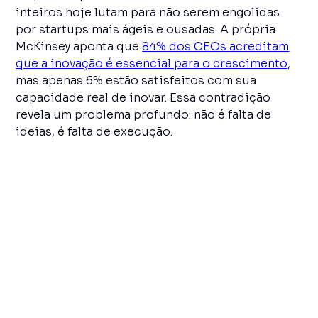
inteiros hoje lutam para não serem engolidas
por startups mais ágeis e ousadas. A própria
McKinsey aponta que
84% dos CEOs acreditam
que a inovação é essencial para o crescimento
,
mas apenas 6% estão satisfeitos com sua
capacidade real de inovar. Essa contradição
revela um problema profundo: não é falta de
ideias, é falta de execução.
Nos últimos 20 anos, vimos gigantes nascerem
do zero, como Amazon, Tesla e Airbnb, enquanto
corporações tradicionais, com mais recursos e
décadas de história, ficaram paradas no tempo,
afogadas pela própria burocracia. Isso acontece
porque, na prática, muitos líderes ainda
preferem preservar ganhos de curto prazo em
vez de apostar em transformações de longo
prazo. Só que o mercado não perdoa. A McKinsey
chama isso de “destruição criativa”: se a sua