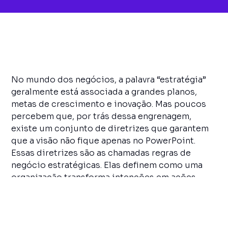
No mundo dos negócios, a palavra “estratégia”
geralmente está associada a grandes planos,
metas de crescimento e inovação. Mas poucos
percebem que, por trás dessa engrenagem,
existe um conjunto de diretrizes que garantem
que a visão não fique apenas no PowerPoint.
Essas diretrizes são as chamadas regras de
negócio estratégicas. Elas definem como uma
organização transforma intenções em ações
concretas, permitindo consistência, foco e
escalabilidade.
Em um cenário de alta complexidade, onde
empresas competem em mercados saturados,