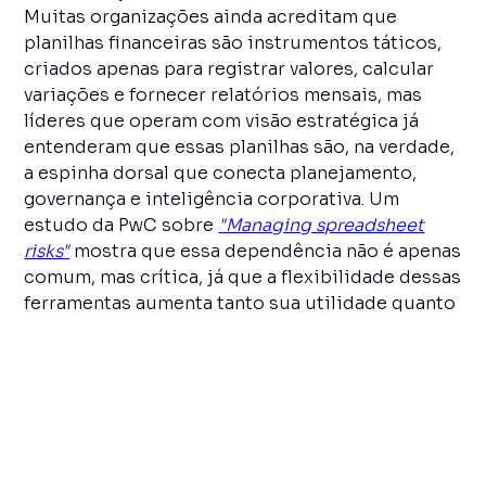
Muitas organizações ainda acreditam que
planilhas financeiras são instrumentos táticos,
criados apenas para registrar valores, calcular
variações e fornecer relatórios mensais, mas
líderes que operam com visão estratégica já
entenderam que essas planilhas são, na verdade,
a espinha dorsal que conecta planejamento,
governança e inteligência corporativa. Um
estudo da PwC sobre
"Managing spreadsheet
risks"
mostra que essa dependência não é apenas
comum, mas crítica, já que a flexibilidade dessas
ferramentas aumenta tanto sua utilidade quanto
sua vulnerabilidade, especialmente quando
utilizadas em processos decisórios complexos,
o que reforça a necessidade de tratá-las como
ativos estratégicos e não como artefatos
operacionais.
Quando tratadas como meros arquivos de
controle, elas se tornam frágeis, incoerentes e