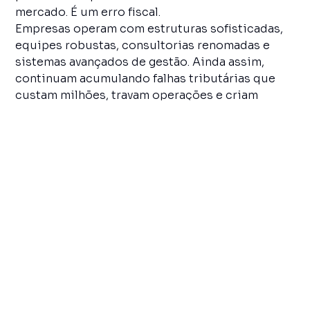
mercado. É um erro fiscal.
Empresas operam com estruturas sofisticadas,
equipes robustas, consultorias renomadas e
sistemas avançados de gestão. Ainda assim,
continuam acumulando falhas tributárias que
custam milhões, travam operações e criam
crises institucionais que poderiam ter sido
evitadas. E isso não acontece por negligência.
Acontece porque a complexidade fiscal
brasileira não perdoa nem quem tem governança.
Os números mostram que a pressão está longe
de ser teórica. Segundo o Indicador de
Inadimplência das Empresas da Serasa Experian,
o Brasil atingiu em março o recorde de 7,3
milhões de empresas negativadas
, o equivalente
a 31,9% de todos os negócios existentes. O valor
total das dívidas também chegou ao maior
patamar da série histórica, somando R$ 169,8