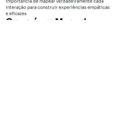
importância de mapear verdadeiramente cada
interação para construir experiências empáticas
e eficazes
O que é um Mapa da
Jornada do Cliente
O Mapa da Jornada do Cliente (Customer
Journey Map) é a representação visual de todo o
caminho que o consumidor percorre ao
interagir com a sua empresa. Mais do que um
simples fluxograma, ele é uma narrativa visual
que revela, passo a passo, como o público
vivencia a marca. Essa visão pode se estender
desde o primeiro contato, ainda na fase de
descoberta, até a fidelização e recompra. E,
embora muitos imaginem que essa jornada seja
linear, na prática ela é multicanal, dinâmica e
repleta de idas e vindas.
Para compreender o valor dessa ferramenta, é