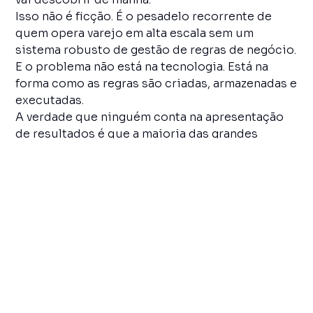
Isso não é ficção. É o pesadelo recorrente de
quem opera varejo em alta escala sem um
sistema robusto de gestão de regras de negócio.
E o problema não está na tecnologia. Está na
forma como as regras são criadas, armazenadas e
executadas.
A verdade que ninguém conta na apresentação
de resultados é que a maioria das grandes
operações de e-commerce brasileiro ainda
gerencia regras de promoção em planilhas, e-
mails entre times e configurações avulsas em
sistemas legados. Cada desconto aprovado em
reunião vira uma linha de código ou uma aba de
Excel que alguém precisa lembrar de atualizar.
O mercado não espera. A
Black Friday de 2025
registrou 8,69 milhões de pedidos em um único
dia
, crescimento de 28% em volume em relação
ao ano anterior, com faturamento estimado