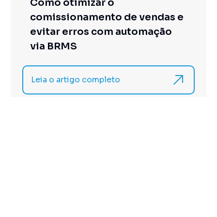
Como otimizar o
comissionamento de vendas e
evitar erros com automação
via BRMS
Leia o artigo completo
COMISSÕES
17/3/2025
O que é comissão de vendas?
Como funciona, exemplos e
fórmulas