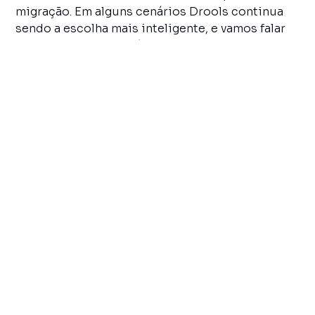
migração. Em alguns cenários Drools continua
sendo a escolha mais inteligente, e vamos falar
de quais. O objetivo é que a decisão entre open
source e plataforma gerenciada deixe de ser
feita comparando licença zero com licença paga,
e passe a ser feita comparando
TCO real contra
TCO real
.
O modelo mental que precisa
mudar
A primeira pergunta que CTO experiente faz
quando ouve "BRMS pago" é a certa: por que
pagar por algo que existe gratuitamente?
A resposta honesta é: você não está pagando
pelo motor. O motor está incluído em ambos os
lados. Você está pagando, ou deixando de pagar,
pelo
conjunto operacional que cerca o motor
.
Drools entrega o engine de execução de regras.