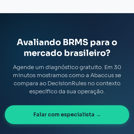
contínua durante a transição.
infraestrutura da empresa, com suporte local e
SLA contratual. Para empresas que precisam de
dados no Brasil por exigências regulatórias ou
compliance setorial, essa é uma vantagem
relevante.
Avaliando BRMS para o
mercado brasileiro?
Agende um diagnóstico gratuito. Em 30
minutos mostramos como a Abaccus se
compara ao DecisionRules no contexto
específico da sua operação.
Falar com especialista →