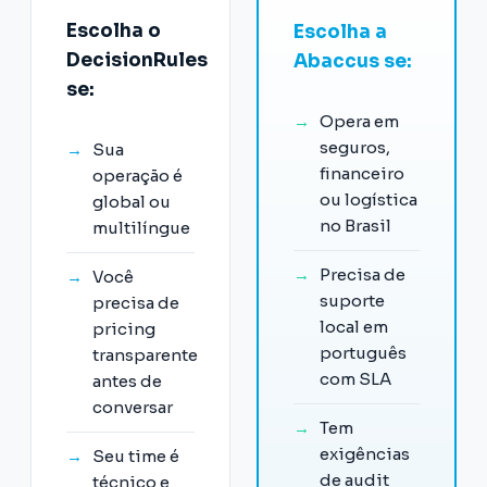
Escolha o
Escolha a
DecisionRules
Abaccus se:
se:
→
Opera em
seguros,
→
Sua
financeiro
operação é
ou logística
global ou
no Brasil
multilíngue
→
Precisa de
→
Você
suporte
precisa de
local em
pricing
português
transparente
com SLA
antes de
conversar
→
Tem
exigências
→
Seu time é
de audit
técnico e