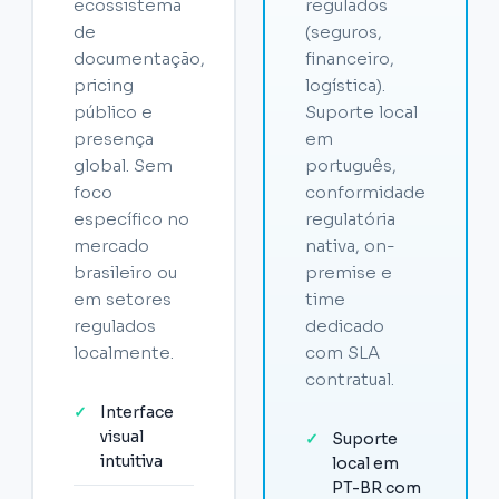
ecossistema
regulados
de
(seguros,
documentação,
financeiro,
pricing
logística).
público e
Suporte local
presença
em
global. Sem
português,
foco
conformidade
específico no
regulatória
mercado
nativa, on-
brasileiro ou
premise e
em setores
time
regulados
dedicado
localmente.
com SLA
contratual.
✓
Interface
visual
✓
Suporte
intuitiva
local em
PT-BR com