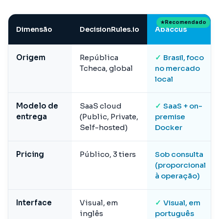
Dimensão
DecisionRules.io
Abaccus
Origem
República
✓
Brasil, foco
Tcheca, global
no mercado
local
Modelo de
SaaS cloud
✓
SaaS + on-
entrega
(Public, Private,
premise
Self-hosted)
Docker
Pricing
Público, 3 tiers
Sob consulta
(proporcional
à operação)
Interface
Visual, em
✓
Visual, em
inglês
português