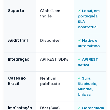
Suporte
Global, em
✓
Local, em
inglês
português,
SLA
contratual
Audit trail
Disponível
✓
Nativo e
automático
Integração
API REST, SDKs
✓
API REST
nativa
Cases no
Nenhum
✓
Sura,
Brasil
publicado
Riachuelo,
Mundial,
Unidas
Implantação
Dias (SaaS
✓
Gerenciada