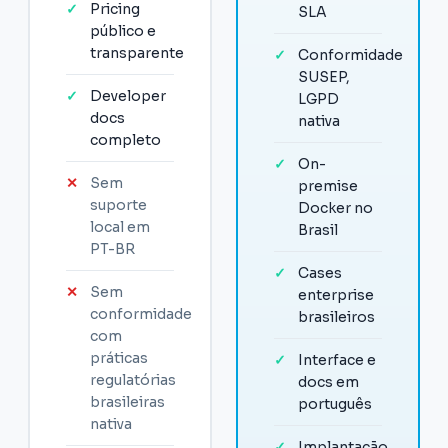
✓
Pricing
SLA
público e
transparente
✓
Conformidade
SUSEP,
✓
Developer
LGPD
docs
nativa
completo
✓
On-
✕
Sem
premise
suporte
Docker no
local em
Brasil
PT-BR
✓
Cases
✕
Sem
enterprise
conformidade
brasileiros
com
práticas
✓
Interface e
regulatórias
docs em
brasileiras
português
nativa
✓
Implantação